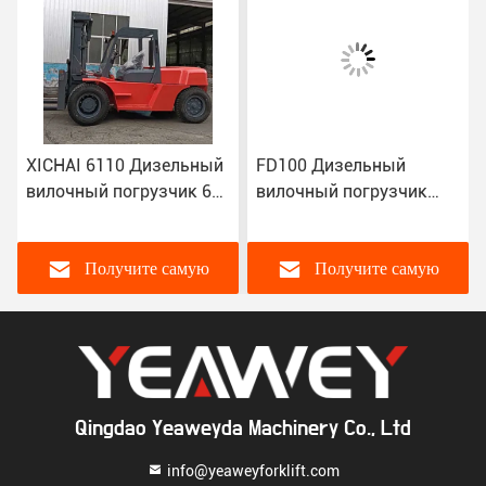
XICHAI 6110 Дизельный
FD100 Дизельный
вилочный погрузчик 6
вилочный погрузчик
цилиндров 10000 кг
10000 кг ISUZU 6BG1 4m
FD100 Дизельный
Мастовый вилочный
погрузчик
погрузчик
Получите самую
Получите самую
лучшую цену
лучшую цену
Qingdao Yeaweyda Machinery Co., Ltd
info@yeaweyforklift.com