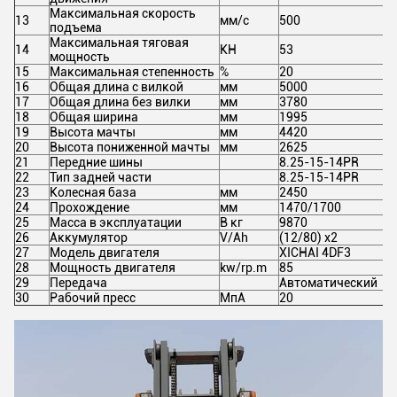
Максимальная скорость
13
мм/с
500
подъема
Максимальная тяговая
14
КН
53
мощность
15
Максимальная степенность
%
20
16
Общая длина с вилкой
мм
5000
17
Общая длина без вилки
мм
3780
18
Общая ширина
мм
1995
19
Высота мачты
мм
4420
20
Высота пониженной мачты
мм
2625
21
Передние шины
8.25-15-14PR
22
Тип задней части
8.25-15-14PR
23
Колесная база
мм
2450
24
Прохождение
мм
1470/1700
25
Масса в эксплуатации
В кг
9870
26
Аккумулятор
V/Ah
(
12/80) х2
27
Модель двигателя
XICHAI 4DF3
28
Мощность двигателя
kw/rp.m
85
29
Передача
Автоматический
30
Рабочий пресс
МпА
20