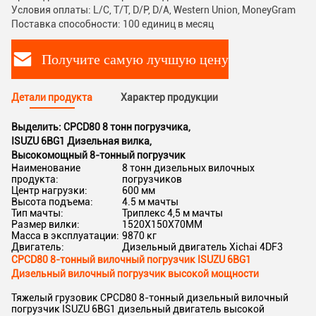
Условия оплаты: L/C, T/T, D/P, D/A, Western Union, MoneyGram
Поставка способности: 100 единиц в месяц
Получите самую лучшую цену
Детали продукта
Характер продукции
Выделить:
CPCD80 8 тонн погрузчика
,
ISUZU 6BG1 Дизельная вилка
,
Высокомощный 8-тонный погрузчик
Наименование
8 тонн дизельных вилочных
продукта:
погрузчиков
Центр нагрузки:
600 мм
Высота подъема:
4.5 м мачты
Тип мачты:
Триплекс 4,5 м мачты
Размер вилки:
1520X150X70MM
Масса в эксплуатации:
9870 кг
Двигатель:
Дизельный двигатель Xichai 4DF3
CPCD80 8-тонный вилочный погрузчик ISUZU 6BG1
Дизельный вилочный погрузчик высокой мощности
Тяжелый грузовик CPCD80 8-тонный дизельный вилочный
погрузчик ISUZU 6BG1 дизельный двигатель высокой